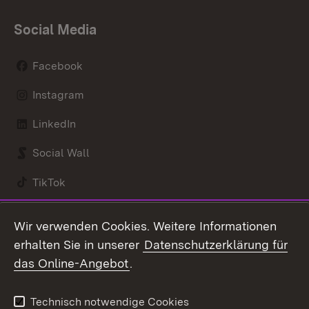
Social Media
Facebook
Instagram
LinkedIn
Social Wall
TikTok
Youtube
Wir verwenden Cookies. Weitere Informationen
erhalten Sie in unserer
Datenschutzerklärung für
Zum 
das Online-Angebot
.
Kontakt
Datenschutz
Benutzungshinweise
Erklärung zur
Technisch notwendige Cookies
Barrierefreiheit