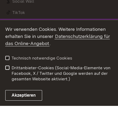
Social Wall
TikTok
Youtube
Wir verwenden Cookies. Weitere Informationen
erhalten Sie in unserer
Datenschutzerklärung für
Zum 
das Online-Angebot
.
Kontakt
Datenschutz
Benutzungshinweise
Erklärung zur
Technisch notwendige Cookies
Barrierefreiheit
Drittanbieter-Cookies (Social-Media-Elemente von
Impressum
Cookies
Facebook, X / Twitter und Google werden auf der
gesamten Webseite aktiviert.)
Akzeptieren
Link zum Landesportal