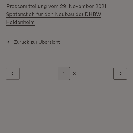
Pressemitteilung vom 29. November 2021:
Spatenstich für den Neubau der DHBW
Heidenheim
Zurück zur Übersicht
Zur Seite
1
Zur letzten Seite
3
Zurück
Weiter