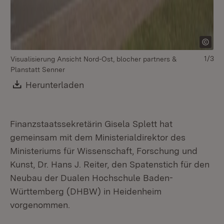
1/3
Visualisierung Ansicht Nord-Ost, blocher partners &
Planstatt Senner
Download:
Herunterladen
(Öffnet in neuem Fenster)
Finanzstaatssekretärin Gisela Splett hat
gemeinsam mit dem Ministerialdirektor des
Ministeriums für Wissenschaft, Forschung und
Kunst, Dr. Hans J. Reiter, den Spatenstich für den
Neubau der Dualen Hochschule Baden-
Württemberg (DHBW) in Heidenheim
vorgenommen.