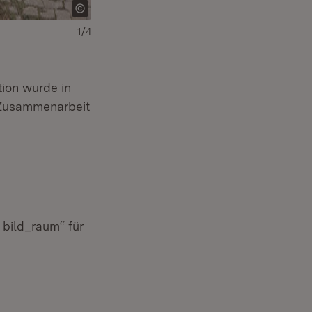
1/4
Download:
Herunterladen
(Öffnet in neuem Fe
ion wurde in
e Zusammenarbeit
bild_raum“ für