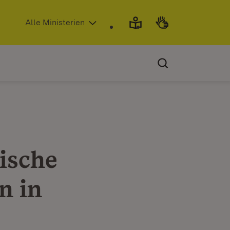
(Öffnet in neuem Fenster)
Alle Ministerien
ische
n in