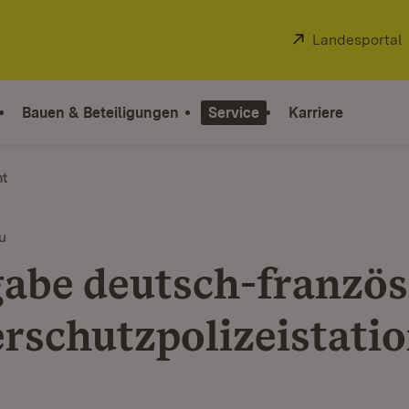
Extern:
Landesportal
Bauen & Beteiligungen
Service
Karriere
ht
u
abe deutsch-französ
rschutzpolizeistatio