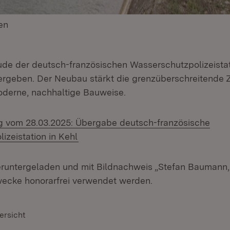
en
(Öffnet in neuem Fenster)
e der deutsch-französischen Wasserschutzpolizeistat
übergeben. Der Neubau stärkt die grenzüberschreitend
oderne, nachhaltige Bauweise.
ng vom 28.03.2025: Übergabe deutsch-französische
izeistation in Kehl
runtergeladen und mit Bildnachweis „Stefan Baumann, 
wecke honorarfrei verwendet werden.
ersicht