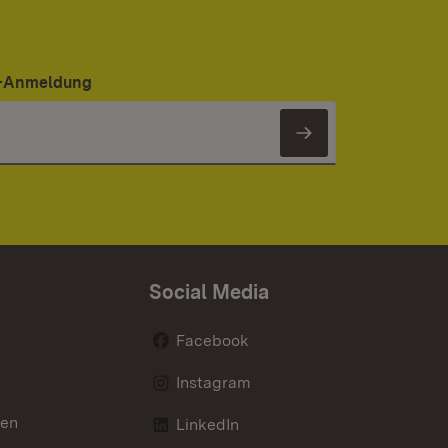
er-Anmeldung
Newsletter 
Social Media
Facebook
Instagram
nen
LinkedIn