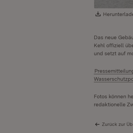
Download:
Herunterlad
Das neue Gebäud
Kehl offiziell 
und setzt auf m
Pressemitteilu
Wasserschutzpol
Fotos können he
redaktionelle Z
Zurück zur Üb