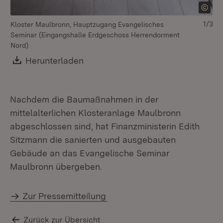
1/3
Kloster Maulbronn, Hauptzugang Evangelisches
Seminar (Eingangshalle Erdgeschoss Herrendorment
Nord)
Download:
Herunterladen
(Öffnet in neuem Fenster)
Nachdem die Baumaßnahmen in der
mittelalterlichen Klosteranlage Maulbronn
abgeschlossen sind, hat Finanzministerin Edith
Sitzmann die sanierten und ausgebauten
Gebäude an das Evangelische Seminar
Maulbronn übergeben.
Zur Pressemitteilung
Zurück zur Übersicht