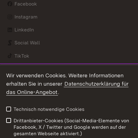
Facebook
Instagram
LinkedIn
Social Wall
TikTok
Youtube
Wir verwenden Cookies. Weitere Informationen
erhalten Sie in unserer
Datenschutzerklärung für
Zum 
das Online-Angebot
.
Kontakt
Datenschutz
Benutzungshinweise
Erklärung zur
Technisch notwendige Cookies
Barrierefreiheit
Drittanbieter-Cookies (Social-Media-Elemente von
Impressum
Cookies
Facebook, X / Twitter und Google werden auf der
gesamten Webseite aktiviert.)