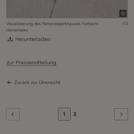
1/3
Visualisierung des Nationalparkhauses Forbach-
Herrenwies
Download:
Herunterladen
(Öffnet in neuem Fenster)
zur Pressemitteilung
Zurück zur Übersicht
Zur Seite
1
Zur letzten Seite
3
Zurück
Weiter