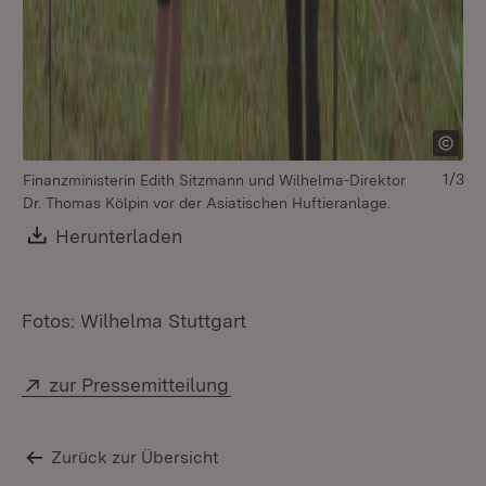
1/3
Finanzministerin Edith Sitzmann und Wilhelma-Direktor
Dr. Thomas Kölpin vor der Asiatischen Huftieranlage.
Download:
Herunterladen
(Öffnet in neuem Fenster)
Fotos: Wilhelma Stuttgart
Extern:
(Öffnet in neuem Fenster)
zur Pressemitteilung
Zurück zur Übersicht