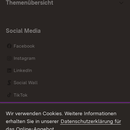
Themenübersicht
Social Media
Facebook
Instagram
LinkedIn
Social Wall
Wi
Fi
TikTok
Sp
Youtube
Wir verwenden Cookies. Weitere Informationen
erhalten Sie in unserer
Datenschutzerklärung für
Zum 
das Online-Angebot
.