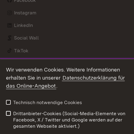
Facebook
Instagram
LinkedIn
Social Wall
TikTok
Youtube
Wir verwenden Cookies. Weitere Informationen
erhalten Sie in unserer
Datenschutzerklärung für
Zum 
das Online-Angebot
.
Kontakt
Datenschutz
Benutzungshinweise
Erklärung zur
Technisch notwendige Cookies
Barrierefreiheit
Drittanbieter-Cookies (Social-Media-Elemente von
Impressum
Cookies
Facebook, X / Twitter und Google werden auf der
gesamten Webseite aktiviert.)