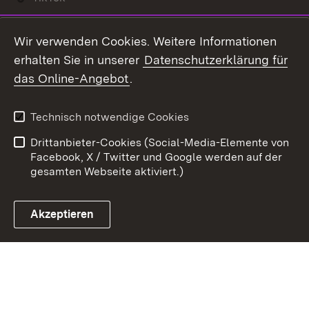
Youtube
Wir verwenden Cookies. Weitere Informationen
erhalten Sie in unserer
Datenschutzerklärung für
Zum 
das Online-Angebot
.
Kontakt
Datenschutz
Benutzungshinweise
Erklärung zur
Technisch notwendige Cookies
Barrierefreiheit
Drittanbieter-Cookies (Social-Media-Elemente von
Impressum
Cookies
Facebook, X / Twitter und Google werden auf der
gesamten Webseite aktiviert.)
Akzeptieren
Link zum Landesportal