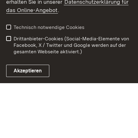
erhalten Sie in unserer
Datenschutzerklärung für
Zum 
das Online-Angebot
.
Kontakt
Datenschutz
Benutzungshinweise
Erklärung zur
Technisch notwendige Cookies
Barrierefreiheit
Drittanbieter-Cookies (Social-Media-Elemente von
Impressum
Cookies
Facebook, X / Twitter und Google werden auf der
gesamten Webseite aktiviert.)
Akzeptieren
Link zum Landesportal