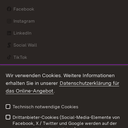
Facebook
Instagram
LinkedIn
Social Wall
TikTok
Youtube
Wir verwenden Cookies. Weitere Informationen
erhalten Sie in unserer
Datenschutzerklärung für
Zum 
das Online-Angebot
.
Kontakt
Datenschutz
Benutzungshinweise
Erklärung zur
Technisch notwendige Cookies
Barrierefreiheit
Drittanbieter-Cookies (Social-Media-Elemente von
Impressum
Cookies
Facebook, X / Twitter und Google werden auf der