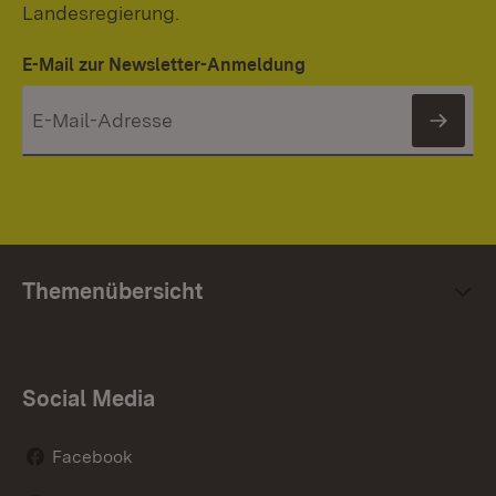
Landesregierung.
E-Mail zur Newsletter-Anmeldung
News
Themenübersicht
Social Media
Facebook