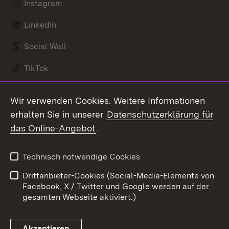
Instagram
LinkedIn
Social Wall
TikTok
Youtube
Wir verwenden Cookies. Weitere Informationen
erhalten Sie in unserer
Datenschutzerklärung für
Zum 
das Online-Angebot
.
Kontakt
Datenschutz
Benutzungshinweise
Erklärung zur
Technisch notwendige Cookies
Barrierefreiheit
Drittanbieter-Cookies (Social-Media-Elemente von
Impressum
Cookies
Facebook, X / Twitter und Google werden auf der
gesamten Webseite aktiviert.)
Akzeptieren