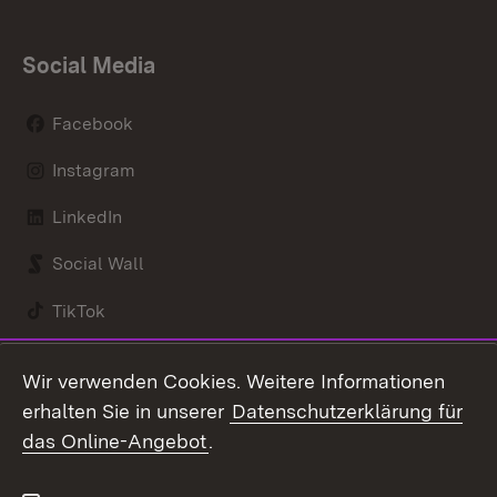
Social Media
Facebook
Instagram
LinkedIn
Social Wall
TikTok
Youtube
Wir verwenden Cookies. Weitere Informationen
erhalten Sie in unserer
Datenschutzerklärung für
Zum 
das Online-Angebot
.
Kontakt
Datenschutz
Benutzungshinweise
Erklärung zur