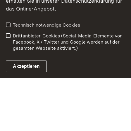
erhalten Sie in unserer
Datenschutzerklärung für
Zum 
das Online-Angebot
.
Kontakt
Datenschutz
Benutzungshinweise
Erklärung zur
Technisch notwendige Cookies
Barrierefreiheit
Drittanbieter-Cookies (Social-Media-Elemente von
Impressum
Cookies
Facebook, X / Twitter und Google werden auf der
gesamten Webseite aktiviert.)
Akzeptieren
Link zum Landesportal