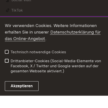
TikTok
Youtube
Wir verwenden Cookies. Weitere Informationen
erhalten Sie in unserer
Datenschutzerklärung für
Zum 
das Online-Angebot
.
Kontakt
Datenschutz
Benutzungshinweise
Erklärung zur
Technisch notwendige Cookies
Barrierefreiheit
Drittanbieter-Cookies (Social-Media-Elemente von
Impressum
Cookies
Facebook, X / Twitter und Google werden auf der
gesamten Webseite aktiviert.)
Akzeptieren
Link zum Landesportal