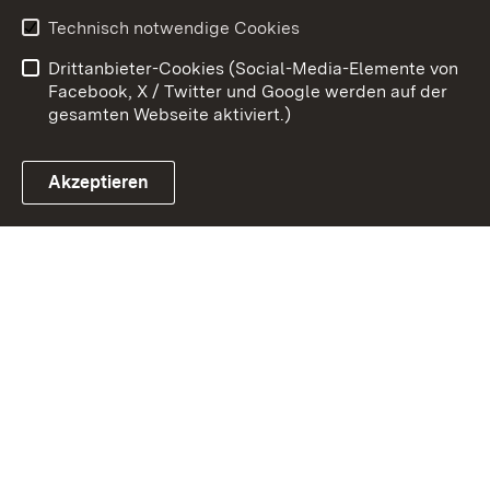
Benutzungshinweise
Erklärung zur
Technisch notwendige Cookies
Barrierefreiheit
Drittanbieter-Cookies (Social-Media-Elemente von
Impressum
Cookies
Facebook, X / Twitter und Google werden auf der
gesamten Webseite aktiviert.)
Akzeptieren
Link zum Landesportal