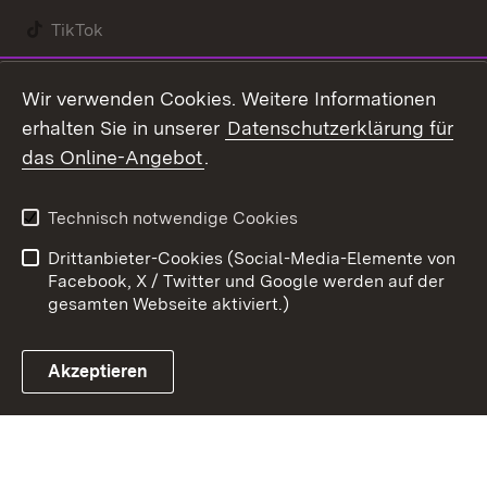
TikTok
Youtube
Wir verwenden Cookies. Weitere Informationen
erhalten Sie in unserer
Datenschutzerklärung für
Zum 
das Online-Angebot
.
Kontakt
Datenschutz
Benutzungshinweise
Erklärung zur
Technisch notwendige Cookies
Barrierefreiheit
Drittanbieter-Cookies (Social-Media-Elemente von
Impressum
Cookies
Facebook, X / Twitter und Google werden auf der
gesamten Webseite aktiviert.)
Akzeptieren
Link zum Landesportal