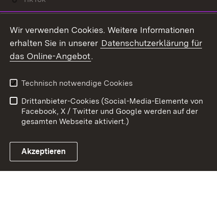
Youtube
Wir verwenden Cookies. Weitere Informationen
erhalten Sie in unserer
Datenschutzerklärung für
Zum 
das Online-Angebot
.
Kontakt
Datenschutz
Benutzungshinweise
Erklärung zur
Technisch notwendige Cookies
Barrierefreiheit
Drittanbieter-Cookies (Social-Media-Elemente von
Impressum
Cookies
Facebook, X / Twitter und Google werden auf der
gesamten Webseite aktiviert.)
Akzeptieren
Link zum Landesportal