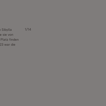
1/14
 Sibylla
e sie von
 Platz finden
23 war die