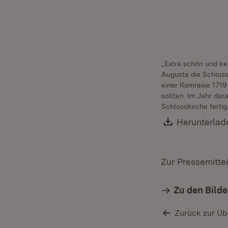
„Extra schön und ke
Augusta die Schloss
einer Romreise 1719 
sollten. Im Jahr da
Schlosskirche fertig
Download:
Herunterlad
Zur Pressemitte
Zu den Bild
Zurück zur Üb