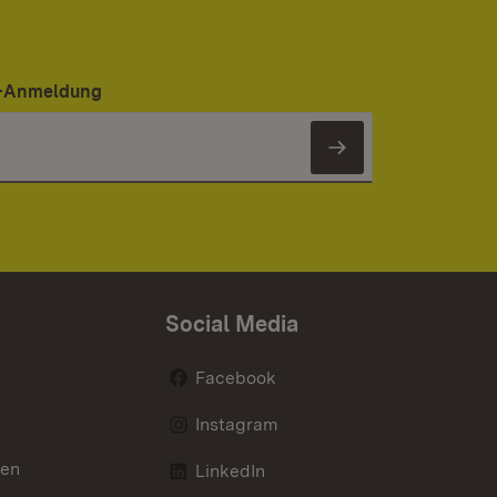
er-Anmeldung
Newsletter 
Social Media
Facebook
Instagram
nen
LinkedIn