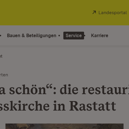
Extern:
Landesportal
Bauen & Beteiligungen
Service
Karriere
ht
rten
 schön“: die restaur
sskirche in Rastatt