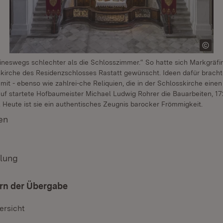
ineswegs schlechter als die Schlosszimmer.“ So hatte sich Markgräfin
kirche des Residenzschlosses Rastatt gewünscht. Ideen dafür bracht
mit - ebenso wie zahlrei-che Reliquien, die in der Schlosskirche einen
rauf startete Hofbaumeister Michael Ludwig Rohrer die Bauarbeiten, 17
. Heute ist sie ein authentisches Zeugnis barocker Frömmigkeit.
en
(Öffnet in neuem Fenster)
ilung
ern der Übergabe
ersicht