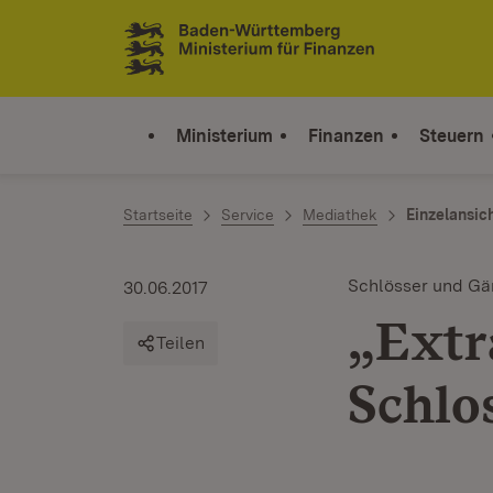
Zum Inhalt springen
Link zur Startseite
Ministerium
Finanzen
Steuern
Startseite
Service
Mediathek
Einzelansic
Schlösser und Gä
30.06.2017
„Extra
Teilen
Schlo