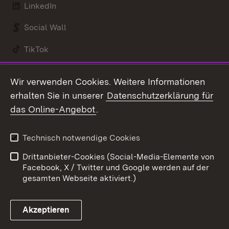
LinkedIn
Social Wall
TikTok
Youtube
Wir verwenden Cookies. Weitere Informationen
erhalten Sie in unserer
Datenschutzerklärung für
Zum 
das Online-Angebot
.
Kontakt
Datenschutz
Benutzungshinweise
Erklärung zur
Technisch notwendige Cookies
Barrierefreiheit
Drittanbieter-Cookies (Social-Media-Elemente von
Impressum
Cookies
Facebook, X / Twitter und Google werden auf der
gesamten Webseite aktiviert.)
Akzeptieren
Link zum Landesportal