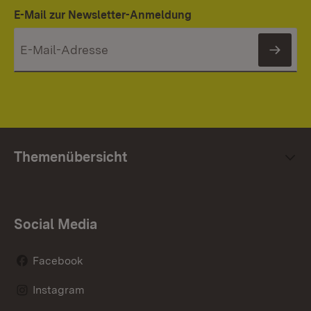
E-Mail zur Newsletter-Anmeldung
News
Themenübersicht
Social Media
Facebook
Instagram