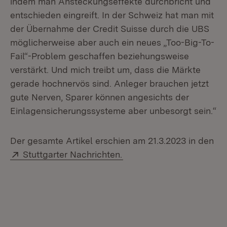
indem man Ansteckungseffekte durchbricht und
entschieden eingreift. In der Schweiz hat man mit
der Übernahme der Credit Suisse durch die UBS
möglicherweise aber auch ein neues „Too-Big-To-
Fail“-Problem geschaffen beziehungsweise
verstärkt. Und mich treibt um, dass die Märkte
gerade hochnervös sind. Anleger brauchen jetzt
gute Nerven, Sparer können angesichts der
Einlagensicherungssysteme aber unbesorgt sein.“
Der gesamte Artikel erschien am 21.3.2023 in den
Extern:
(Öffnet in neuem Fenster
Stuttgarter Nachrichten.