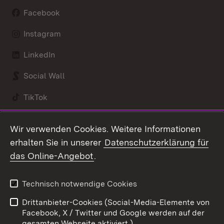
Facebook
Instagram
LinkedIn
Social Wall
TikTok
Youtube
Wir verwenden Cookies. Weitere Informationen
erhalten Sie in unserer
Datenschutzerklärung für
Zum 
das Online-Angebot
.
Kontakt
Datenschutz
Benutzungshinweise
Erklärung zur
Technisch notwendige Cookies
Barrierefreiheit
Drittanbieter-Cookies (Social-Media-Elemente von
Impressum
Cookies
Facebook, X / Twitter und Google werden auf der
gesamten Webseite aktiviert.)