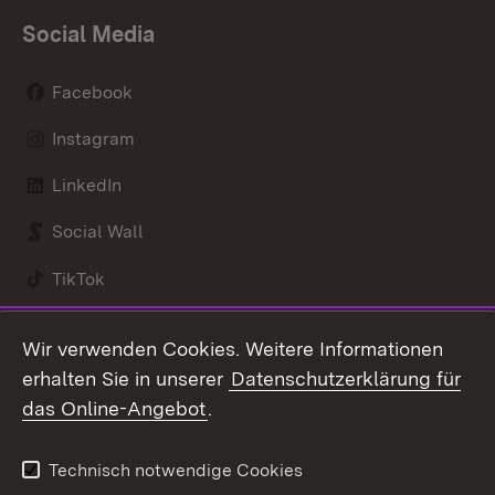
Social Media
Facebook
Instagram
LinkedIn
Social Wall
TikTok
Youtube
Wir verwenden Cookies. Weitere Informationen
erhalten Sie in unserer
Datenschutzerklärung für
Zum 
das Online-Angebot
.
Kontakt
Datenschutz
Benutzungshinweise
Erklärung zur
Technisch notwendige Cookies
Barrierefreiheit