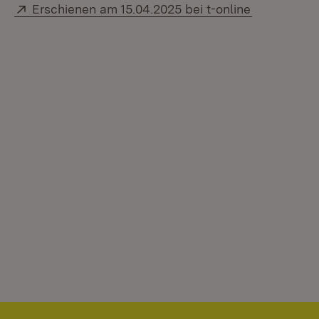
Extern:
(Öffnet in 
Erschienen am 15.04.2025 bei t-online