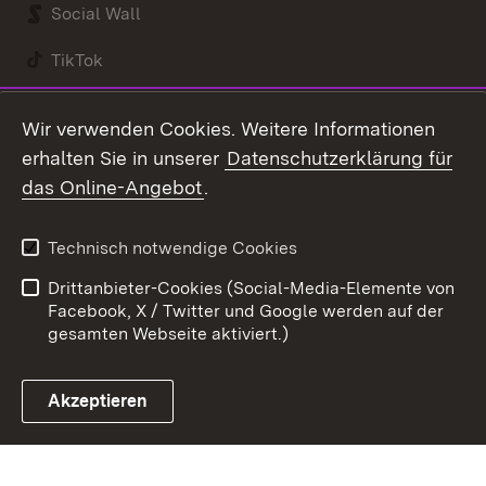
Social Wall
TikTok
Youtube
Wir verwenden Cookies. Weitere Informationen
erhalten Sie in unserer
Datenschutzerklärung für
Zum 
das Online-Angebot
.
Kontakt
Datenschutz
Benutzungshinweise
Erklärung zur
Technisch notwendige Cookies
Barrierefreiheit
Drittanbieter-Cookies (Social-Media-Elemente von
Impressum
Cookies
Facebook, X / Twitter und Google werden auf der
gesamten Webseite aktiviert.)
Akzeptieren
Link zum Landesportal