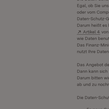
Egal, ob Sie un
oder vom Compu
Daten-Schutz-Gr
Darum heißt es
Extern:
(Öff
Artikel 4
von
wie Daten benut
Das Finanz-Min
nutzt Ihre Daten 
Das Angebot der
Dann kann sich 
Darum bitten wi
ab und zu nochm
Die Daten-Schut