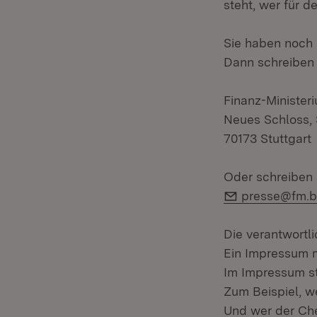
steht, wer für d
Sie haben noch
Dann schreiben S
Finanz-Ministe
Neues Schloss, 
70173 Stuttgart
Oder schreiben 
E-Mail:
presse@fm.b
Die verantwortl
Ein Impressum mu
Im Impressum st
Zum Beispiel, we
Und wer der Chef