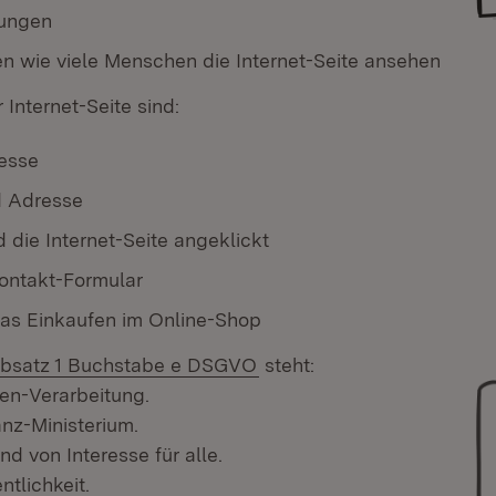
lungen
n wie viele Menschen die Internet-Seite ansehen
 Internet-Seite sind:
esse
 Adresse
d die Internet-Seite angeklickt
ontakt-Formular
das Einkaufen im Online-Shop
(Öffnet in neuem Fenster)
 Absatz 1 Buchstabe e DSGVO
steht:
en-Verarbeitung.
anz-Ministerium.
nd von Interesse für alle.
ntlichkeit.