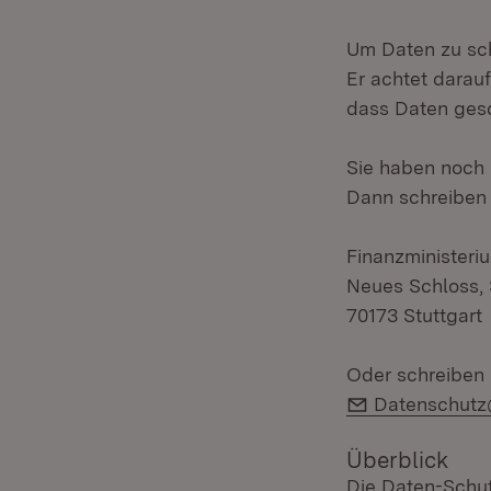
Um Daten zu sch
Er achtet darauf
dass Daten ges
Sie haben noch
Dann schreiben 
Finanzminister
Neues Schloss, 
70173 Stuttgart
Oder schreiben 
E-Mail:
Datenschutz
Überblick
Die Daten-Schut