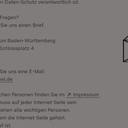
en Daten-Schutz verantwortlich ist.
 Fragen?
ie uns einen Brief.
rium Baden-Württemberg
Schlossplatz 4
Sie uns eine E-Mail:
wl.de
Extern:
(Öffnet in n
ichen Personen finden Sie im
Impressum
.
ss auf jeder Internet-Seite sein.
ehen alle wichtigen Personen.
m die Internet-Seite gehört.
 ist.