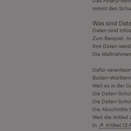
Das Finanz-Min
nimmt den Schut
Was sind Dat
Daten sind Infos
Zum Beispiel: A
Ihre Daten wer
Die Maßnahmen 
Dafür verantwort
Baden-Württem
Weil es in der 
Die Daten-Schut
Die Daten-Schut
Die Abschnitte h
Weil die Artikel
Extern:
In
Artikel 13