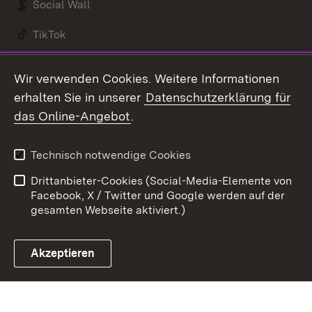
Social Wall
TikTok
Youtube
Wir verwenden Cookies. Weitere Informationen
erhalten Sie in unserer
Datenschutzerklärung für
Zum 
das Online-Angebot
.
Kontakt
Datenschutz
Benutzungshinweise
Erklärung zur
Technisch notwendige Cookies
Barrierefreiheit
Drittanbieter-Cookies (Social-Media-Elemente von
Impressum
Cookies
Facebook, X / Twitter und Google werden auf der
gesamten Webseite aktiviert.)
Akzeptieren
Link zum Landesportal