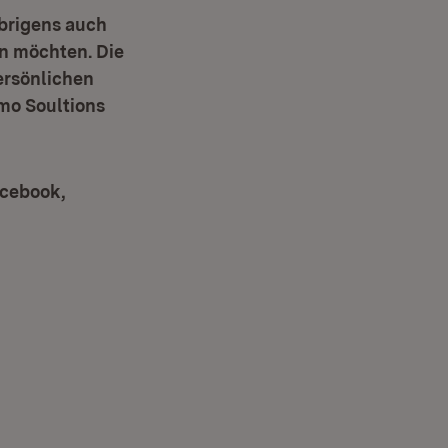
übrigens auch
n möchten. Die
)
persönlichen
mo Soultions
acebook,
ter)