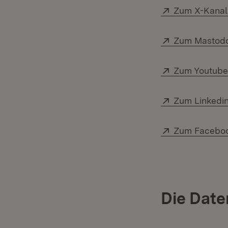
Extern:
Zum X-Kanal 
Extern:
Zum Mastodo
Extern:
Zum Youtube-
Extern:
Zum Linkedin
Extern:
Zum Faceboo
Die Dat