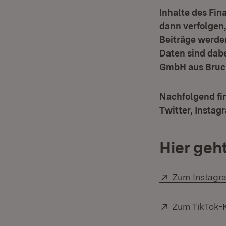
Inhalte des Fi
dann verfolgen
Beiträge werde
Daten sind dabe
GmbH aus Bruch
Nachfolgend fin
Twitter, Instag
Hier geht
Extern:
Zum Instagra
Extern:
Zum TikTok-K