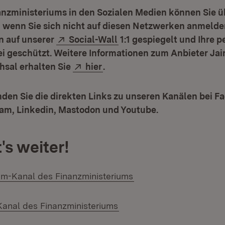
nanzministeriums in den Sozialen Medien können Sie 
, wenn Sie sich nicht auf diesen Netzwerken anmelde
Extern:
(Öffnet in neuem Fenster
n auf unserer
Social-Wall
1:1 gespiegelt und Ihre 
i geschützt. Weitere Informationen zum Anbieter Jai
Extern:
(Öffnet in neuem Fenster)
sal erhalten Sie
hier
.
den Sie die direkten Links zu unseren Kanälen bei F
ram, Linkedin, Mastodon und Youtube.
's weiter!
(Öffnet in neuem Fens
m-Kanal des Finanzministeriums
(Öffnet in neuem Fenster)
anal des Finanzministeriums