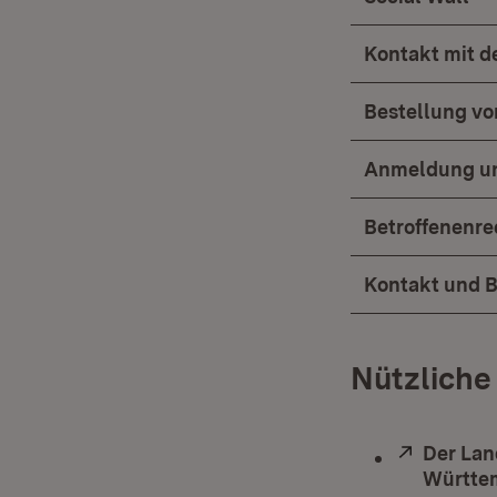
Kontakt mit 
Bestellung vo
Anmeldung un
Betroffenenre
Kontakt und 
Nützliche
Extern:
Der Lan
Württe