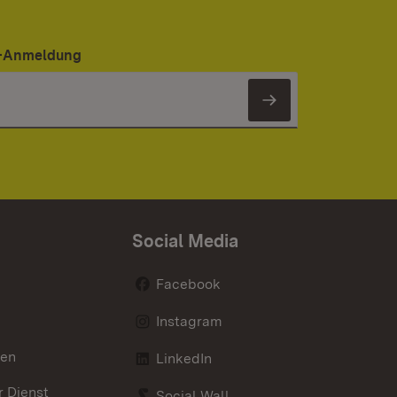
er-Anmeldung
Newsletter 
Social Media
Facebook
Instagram
nen
LinkedIn
r Dienst
Social Wall