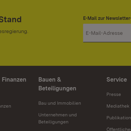
 Stand
E-Mail zur Newslett
esregierung.
 Finanzen
Bauen &
Service
Beteiligungen
Presse
Bau und Immobilien
anzen
Mediathek
Unternehmen und
Publikatio
Beteiligungen
Öffentliche