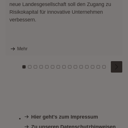
neue Landesgesellschaft soll den Zugang zu
Risikokapital für innovative Unternehmen
verbessern.
Mehr
Zu Kachel: 0
Zu Kachel: 1
Zu Kachel: 2
Zu Kachel: 3
Zu Kachel: 4
Zu Kachel: 5
Zu Kachel: 6
Zu Kachel: 7
Zu Kachel: 8
Zu Kachel: 9
Zu Kachel: 10
Zu Kachel: 11
Zu Kachel: 12
Zu Kachel: 1
Zu Kachel
Hier geht's zum Impressum
Zu unseren Datenschutzhinweisen