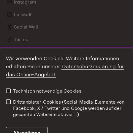
Instagram
LinkedIn
Social Wall
TikTok
Youtube
Wir verwenden Cookies. Weitere Informationen
erhalten Sie in unserer
Datenschutzerklärung für
Zum 
das Online-Angebot
.
Kontakt
Datenschutz
Benutzungshinweise
Erklärung zur
Technisch notwendige Cookies
Barrierefreiheit
Drittanbieter-Cookies (Social-Media-Elemente von
Impressum
Cookies
Facebook, X / Twitter und Google werden auf der
gesamten Webseite aktiviert.)
Akzeptieren