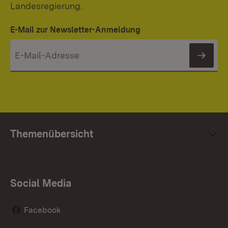
Landesregierung.
E-Mail zur Newsletter-Anmeldung
News
Themenübersicht
Social Media
Facebook