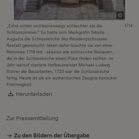
1/14
„Extra schön und keineswegs schlechter als die
Schlosszimmer.“ So hatte sich Markgräfin Sibylla
Augusta die Schlosskirche des Residenzschlosses
Rastatt gewünscht. Ideen dafür brachte sie von einer
Romreise 1719 mit - ebenso wie zahlrei-che Reliquien,
die in der Schlosskirche einen Platz finden sollten. Im
Jahr darauf startete Hofbaumeister Michael Ludwig
Rohrer die Bauarbeiten, 1723 war die Schlosskirche
fertig. Heute ist sie ein authentisches Zeugnis barocker
Frömmigkeit.
Download:
Herunterladen
(Öffnet in neuem Fenster)
Zur Pressemitteilung
Zu den Bildern der Übergabe