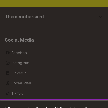
Themenübersicht
Social Media
Facebook
Instagram
LinkedIn
Social Wall
Di
Mo
TikTok
gi
Sc
Youtube
Re