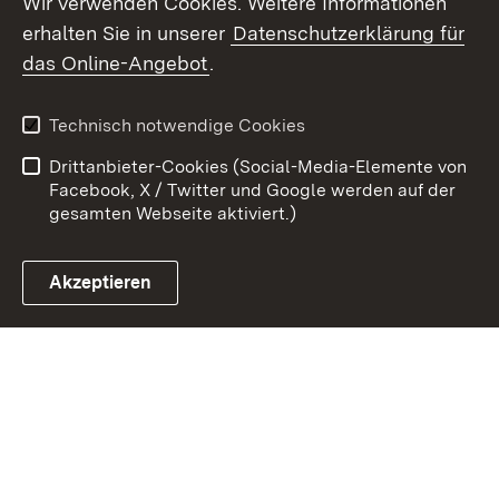
Wir verwenden Cookies. Weitere Informationen
ma
erhalten Sie in unserer
Datenschutzerklärung für
Un
Zum 
De
das Online-Angebot
.
Kontakt
Datenschutz
Ku
Benutzungshinweise
Erklärung zur
Technisch notwendige Cookies
Barrierefreiheit
Drittanbieter-Cookies (Social-Media-Elemente von
Impressum
Cookies
Facebook, X / Twitter und Google werden auf der
gesamten Webseite aktiviert.)
Akzeptieren
Link zum Landesportal