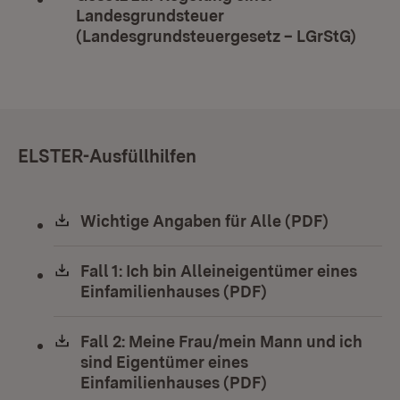
Landesgrundsteuer
(Landesgrundsteuergesetz – LGrStG)
(Öffn
ELSTER-Ausfüllhilfen
Download:
Wichtige Angaben für Alle (PDF)
(Öffnet i
Download:
Fall 1: Ich bin Alleineigentümer eines
Einfamilienhauses (PDF)
(Öffnet in neuem 
Download:
Fall 2: Meine Frau/mein Mann und ich
sind Eigentümer eines
Einfamilienhauses (PDF)
(Öffnet in neuem 