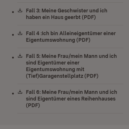
Download:
Fall 3: Meine Geschwister und ich
haben ein Haus geerbt (PDF)
(Öffnet in ne
Download:
Fall 4 :Ich bin Alleineigentümer einer
Eigentumswohnung (PDF)
(Öffnet in neue
Download:
Fall 5: Meine Frau/mein Mann und ich
sind Eigentümer einer
Eigentumswohnung mit
(Tief)Garagenstellplatz (PDF)
(Öffnet in n
Download:
Fall 6: Meine Frau/mein Mann und ich
sind Eigentümer eines Reihenhauses
(PDF)
(Öffnet in neuem Fenster)