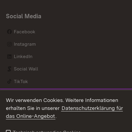
Social Media
Facebook
Instagram
LinkedIn
Social Wall
TikTok
Youtube
Wir verwenden Cookies. Weitere Informationen
erhalten Sie in unserer
Datenschutzerklärung für
Zum 
das Online-Angebot
.
Kontakt
Datenschutz
Benutzungshinweise
Erklärung zur